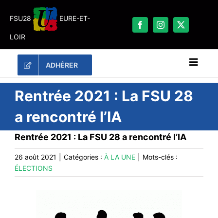
Passer
au
FSU28
EURE-ET-
contenu
LOIR
ADHÉRER
Naviga
à
bascu
RECHERCHER:
Rentrée 2021 : La FSU 28
a rencontré l’IA
LES UNES
Rentrée 2021 : La FSU 28 a rencontré l’IA
#ACTUALITÉS
LA FSU 28
26 août 2021
|
Catégories :
À LA UNE
|
Mots-clés :
ÉLECTIONS
DOSSIERS
PUBLICATIONS
CONTACT