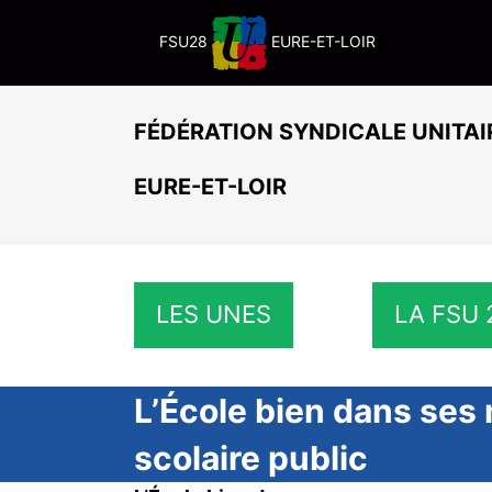
Passer
au
FSU28
EURE-ET-LOIR
contenu
FÉDÉRATION SYNDICALE UNITAI
EURE-ET-LOIR
LES UNES
LA FSU 
L’École bien dans ses 
scolaire public