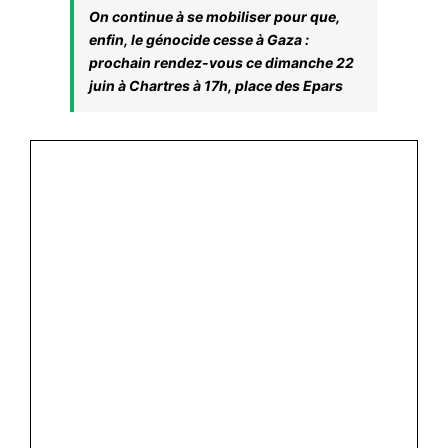
#ACTIONS
On continue à se mobiliser pour que,
enfin, le génocide cesse à Gaza :
#VOS ÉLUES
prochain rendez-vous ce dimanche 22
#FORMATION
juin à Chartres à 17h, place des Epars
#COMMUNIQUÉS
#ÉLECTIONS
#MÉDIAS
#DÉBATS
#PRESSE
#ARCHIVES