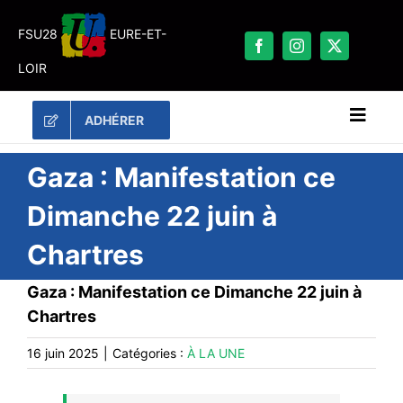
Passer
au
FSU28
EURE-ET-
contenu
LOIR
ADHÉRER
Naviga
à
bascu
RECHERCHER:
Gaza : Manifestation ce
Dimanche 22 juin à
LES UNES
Chartres
#ACTUALITÉS
LA FSU 28
Gaza : Manifestation ce Dimanche 22 juin à
Chartres
DOSSIERS
PUBLICATIONS
16 juin 2025
|
Catégories :
À LA UNE
CONTACT