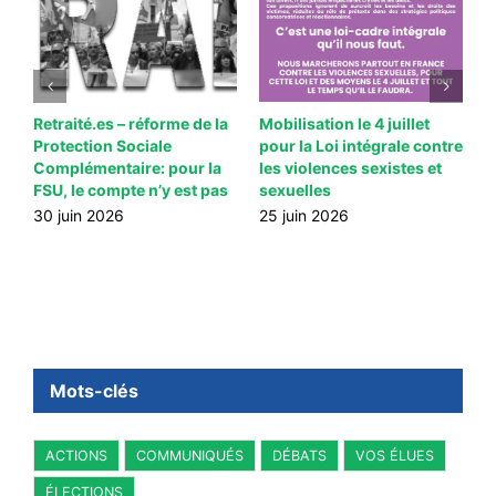
E
Retraité.es – réforme de la
Mobilisation le 4 juillet
C
r
Protection Sociale
pour la Loi intégrale contre
n
Complémentaire: pour la
les violences sexistes et
t
FSU, le compte n’y est pas
sexuelles
2
30 juin 2026
25 juin 2026
Mots-clés
ACTIONS
COMMUNIQUÉS
DÉBATS
VOS ÉLUES
ÉLECTIONS