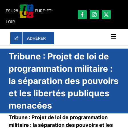
Passer
au
FSU28
EURE-ET-
contenu
LOIR
ADHÉRER
Naviga
à
bascu
RECHERCHER:
Tribune : Projet de loi de
programmation militaire :
LES UNES
la séparation des pouvoirs
#ACTUALITÉS
et les libertés publiques
LA FSU 28
DOSSIERS
menacées
PUBLICATIONS
Tribune : Projet de loi de programmation
CONTACT
militaire : la séparation des pouvoirs et les