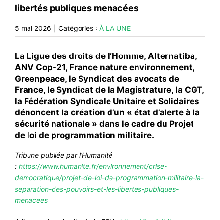
#ACTIONS
libertés publiques menacées
#VOS ÉLUES
5 mai 2026
|
Catégories :
À LA UNE
#FORMATION
L
a Ligue des droits de l’Homme, Alternatiba,
#COMMUNIQUÉS
ANV Cop-21, France nature environnement,
#ÉLECTIONS
Greenpeace, le Syndicat des avocats de
France, le Syndicat de la Magistrature, la CGT,
#MÉDIAS
la Fédération Syndicale Unitaire et Solidaires
dénoncent la création d’un « état d’alerte à la
#DÉBATS
sécurité nationale » dans le cadre du Projet
#PRESSE
de loi de programmation militaire.
#ARCHIVES
Tribune publiée par l’Humanité
:
https://www.humanite.fr/environnement/crise-
democratique/projet-de-loi-de-programmation-militaire-la-
separation-des-pouvoirs-et-les-libertes-publiques-
menacees