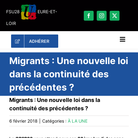
Passer
au
FSU28
EURE-ET-
contenu
LOIR
ADHÉRER
Naviga
à
bascu
RECHERCHER:
Migrants : Une nouvelle loi
dans la continuité des
LES UNES
précédentes ?
#ACTUALITÉS
LA FSU 28
Migrants : Une nouvelle loi dans la
continuité des précédentes ?
DOSSIERS
PUBLICATIONS
6 février 2018
|
Catégories :
À LA UNE
CONTACT