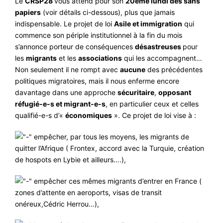
Le
CRSP28
vous attend pour son
20ème lundi des sans
#ACTIONS
papiers
(voir détails ci-dessous), plus que jamais
indispensable. Le projet de loi
Asile et immigration
qui
#VOS ÉLUES
commence son périple institutionnel à la fin du mois
#FORMATION
s’annonce porteur de conséquences
désastreuses
pour
les
migrants
et les
associations
qui les accompagnent…
#COMMUNIQUÉS
Non seulement il ne rompt avec
aucune
des précédentes
#ÉLECTIONS
politiques migratoires, mais il nous enferme encore
davantage dans une approche
sécuritaire
,
opposant
#MÉDIAS
réfugié-e-s et migrant-e-s
, en particulier ceux et celles
#DÉBATS
qualifié-e-s d’«
économiques
». Ce projet de loi vise à :
#PRESSE
empêcher, par tous les moyens, les migrants de
quitter l’Afrique ( Frontex, accord avec la Turquie, création
#ARCHIVES
de hospots en Lybie et ailleurs….),
empêcher ces mêmes migrants d’entrer en France (
zones d’attente en aeroports, visas de transit
onéreux,Cédric Herrou…),